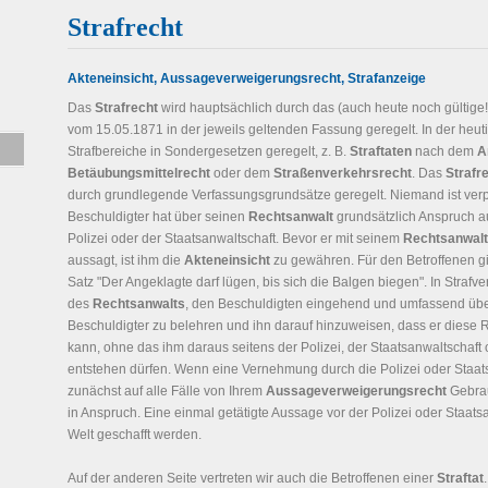
Strafrecht
Akteneinsicht, Aussageverweigerungsrecht, Strafanzeige
Das
Strafrecht
wird hauptsächlich durch das (auch heute noch gültige
vom 15.05.1871 in der jeweils geltenden Fassung geregelt. In der heuti
Strafbereiche in Sondergesetzen geregelt, z. B.
Straftaten
nach dem
A
Betäubungsmittelrecht
oder dem
Straßenverkehrsrecht
. Das
Strafr
durch grundlegende Verfassungsgrundsätze geregelt. Niemand ist verpfli
Beschuldigter hat über seinen
Rechtsanwalt
grundsätzlich Anspruch au
Polizei oder der Staatsanwaltschaft. Bevor er mit seinem
Rechtsanwalt
aussagt, ist ihm die
Akteneinsicht
zu gewähren. Für den Betroffenen gil
Satz "Der Angeklagte darf lügen, bis sich die Balgen biegen". In Strafve
des
Rechtsanwalts
, den Beschuldigten eingehend und umfassend übe
Beschuldigter zu belehren und ihn darauf hinzuweisen, dass er diese
kann, ohne das ihm daraus seitens der Polizei, der Staatsanwaltschaft 
entstehen dürfen. Wenn eine Vernehmung durch die Polizei oder Staat
zunächst auf alle Fälle von Ihrem
Aussageverweigerungsrecht
Gebrau
in Anspruch. Eine einmal getätigte Aussage vor der Polizei oder Staat
Welt geschafft werden.
Auf der anderen Seite vertreten wir auch die Betroffenen einer
Straftat