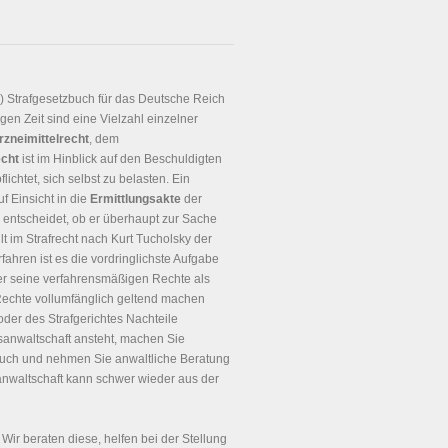
!) Strafgesetzbuch für das Deutsche Reich
gen Zeit sind eine Vielzahl einzelner
rzneimittelrecht
, dem
echt
ist im Hinblick auf den Beschuldigten
chtet, sich selbst zu belasten. Ein
f Einsicht in die
Ermittlungsakte
der
entscheidet, ob er überhaupt zur Sache
t im Strafrecht nach Kurt Tucholsky der
rfahren ist es die vordringlichste Aufgabe
r seine verfahrensmäßigen Rechte als
 Rechte vollumfänglich geltend machen
oder des Strafgerichtes Nachteile
sanwaltschaft ansteht, machen Sie
ch und nehmen Sie anwaltliche Beratung
sanwaltschaft kann schwer wieder aus der
. Wir beraten diese, helfen bei der Stellung