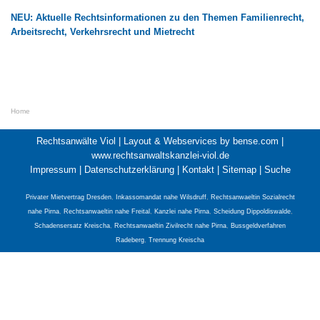
NEU: Aktuelle Rechtsinformationen zu den Themen Familienrecht,
Arbeitsrecht, Verkehrsrecht und Mietrecht
Home
Rechtsanwälte Viol |
Layout & Webservices by bense.com
|
www.rechtsanwaltskanzlei-viol.de
Impressum
|
Datenschutzerklärung
|
Kontakt
|
Sitemap
|
Suche
Privater Mietvertrag Dresden
,
Inkassomandat nahe Wilsdruff
,
Rechtsanwaeltin Sozialrecht
nahe Pirna
,
Rechtsanwaeltin nahe Freital
,
Kanzlei nahe Pirna
,
Scheidung Dippoldiswalde
,
Schadensersatz Kreischa
,
Rechtsanwaeltin Zivilrecht nahe Pirna
,
Bussgeldverfahren
Radeberg
,
Trennung Kreischa