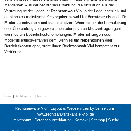
Mandanten. Aus der beruflichen Erfahrung, die sich auch aus der
Vertretung beider Lager, ist
Rechtsanwalt
Viol in der Lage, sachlich und
emotionslos realistische Zielvorgaben sowohl für
Vermieter
als auch für
Mieter
zu entwickeln und durchzusetzen. Wenn es um die Formulierung
oder Überprüfung von gewerblichen oder privaten
Mietverträgen
geht,
wenn es um Betriebskostenerhöhungen,
Mieterhöhungen
oder
Modernisierungsverfahren geht, wenn es um
Nebenkosten
oder
Betriebskosten
geht, steht Ihnen
Rechtsanwalt
Viol kompetent zur
Verfügung.
Home
|
Rechtsgebiete
|
Mietrecht
Rechtsanwälte Viol |
Layout & Webservices by bense.com
|
www.rechtsanwaltskanzlei-viol.de
Impressum
|
Datenschutzerklärung
|
Kontakt
|
Sitemap
|
Suche