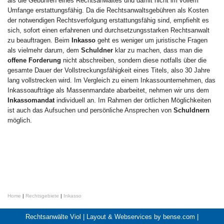
als die Gebühren eines Rechtsanwaltes und damit nicht im vollem
Umfange erstattungsfähig. Da die Rechtsanwaltsgebühren als Kosten
der notwendigen Rechtsverfolgung erstattungsfähig sind, empfiehlt es
sich, sofort einen erfahrenen und durchsetzungsstarken Rechtsanwalt
zu beauftragen. Beim
Inkasso
geht es weniger um juristische Fragen
als vielmehr darum, dem
Schuldner
klar zu machen, dass man die
offene Forderung
nicht abschreiben, sondern diese notfalls über die
gesamte Dauer der Vollstreckungsfähigkeit eines Titels, also 30 Jahre
lang vollstrecken wird. Im Vergleich zu einem Inkassounternehmen, das
Inkassoaufträge als Massenmandate abarbeitet, nehmen wir uns dem
Inkassomandat
individuell an. Im Rahmen der örtlichen Möglichkeiten
ist auch das Aufsuchen und persönliche Ansprechen von
Schuldnern
möglich.
Home
|
Rechtsgebiete
|
Inkasso
Rechtsanwälte Viol |
Layout & Webservices by bense.com
|