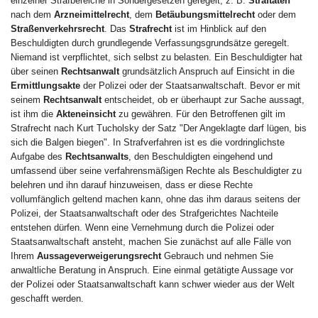
einzelner Strafbereiche in Sondergesetzen geregelt, z. B.
Straftaten
nach dem
Arzneimittelrecht
, dem
Betäubungsmittelrecht
oder dem
Straßenverkehrsrecht
. Das
Strafrecht
ist im Hinblick auf den
Beschuldigten durch grundlegende Verfassungsgrundsätze geregelt.
Niemand ist verpflichtet, sich selbst zu belasten. Ein Beschuldigter hat
über seinen
Rechtsanwalt
grundsätzlich Anspruch auf Einsicht in die
Ermittlungsakte
der Polizei oder der Staatsanwaltschaft. Bevor er mit
seinem
Rechtsanwalt
entscheidet, ob er überhaupt zur Sache aussagt,
ist ihm die
Akteneinsicht
zu gewähren. Für den Betroffenen gilt im
Strafrecht nach Kurt Tucholsky der Satz "Der Angeklagte darf lügen, bis
sich die Balgen biegen". In Strafverfahren ist es die vordringlichste
Aufgabe des
Rechtsanwalts
, den Beschuldigten eingehend und
umfassend über seine verfahrensmäßigen Rechte als Beschuldigter zu
belehren und ihn darauf hinzuweisen, dass er diese Rechte
vollumfänglich geltend machen kann, ohne das ihm daraus seitens der
Polizei, der Staatsanwaltschaft oder des Strafgerichtes Nachteile
entstehen dürfen. Wenn eine Vernehmung durch die Polizei oder
Staatsanwaltschaft ansteht, machen Sie zunächst auf alle Fälle von
Ihrem
Aussageverweigerungsrecht
Gebrauch und nehmen Sie
anwaltliche Beratung in Anspruch. Eine einmal getätigte Aussage vor
der Polizei oder Staatsanwaltschaft kann schwer wieder aus der Welt
geschafft werden.