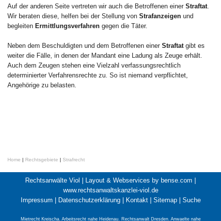
Auf der anderen Seite vertreten wir auch die Betroffenen einer
Straftat
.
Wir beraten diese, helfen bei der Stellung von
Strafanzeigen
und
begleiten
Ermittlungsverfahren
gegen die Täter.
Neben dem Beschuldigten und dem Betroffenen einer
Straftat
gibt es
weiter die Fälle, in denen der Mandant eine Ladung als Zeuge erhält.
Auch dem Zeugen stehen eine Vielzahl verfassungsrechtlich
determinierter Verfahrensrechte zu. So ist niemand verpflichtet,
Angehörige zu belasten.
Home
|
Rechtsgebiete
|
Strafrecht
Rechtsanwälte Viol |
Layout & Webservices by bense.com
|
www.rechtsanwaltskanzlei-viol.de
Impressum
|
Datenschutzerklärung
|
Kontakt
|
Sitemap
|
Suche
Mietrecht Kreischa
,
Arbeitsrecht nahe Heidenau
,
Rechtsanwalt Dresden
,
Anwaelte nahe