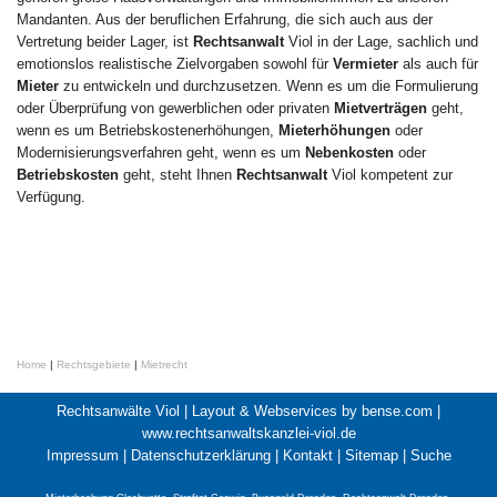
Mandanten. Aus der beruflichen Erfahrung, die sich auch aus der
Vertretung beider Lager, ist
Rechtsanwalt
Viol in der Lage, sachlich und
emotionslos realistische Zielvorgaben sowohl für
Vermieter
als auch für
Mieter
zu entwickeln und durchzusetzen. Wenn es um die Formulierung
oder Überprüfung von gewerblichen oder privaten
Mietverträgen
geht,
wenn es um Betriebskostenerhöhungen,
Mieterhöhungen
oder
Modernisierungsverfahren geht, wenn es um
Nebenkosten
oder
Betriebskosten
geht, steht Ihnen
Rechtsanwalt
Viol kompetent zur
Verfügung.
Home
|
Rechtsgebiete
|
Mietrecht
Rechtsanwälte Viol |
Layout & Webservices by bense.com
|
www.rechtsanwaltskanzlei-viol.de
Impressum
|
Datenschutzerklärung
|
Kontakt
|
Sitemap
|
Suche