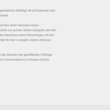
 gesetzliche Erbfolge oft nicht gewollt oder
aments.
öchten ihren Nachlass meist –
trieb nur auf den Erben übergeht, der den
 der Abschluss eines Erbvertrages mit den
gefahr für den in langen Jahren mühsam
d die Grenzen der gewillkürten Erbfolge.
lich zum Ausdruck zu bringen und ihn