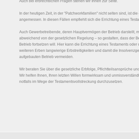
Auch bei erbrechtlichen Fragen stehen wir Ihnen zur Seite.
In der heutigen Zeit, in der "Patchworkfamilien" nicht selten sind, ist die
angemessen. In diesen Fällen empfiehlt sich die Errichtung eines Test
Auch Gewerbetreibende, deren Hauptvermögen der Betrieb darstellt, m
abweichend von der gesetzlichen Regelung – so gestalten, dass der Be
Betrieb fortsetzen will. Hier kann die Errichtung eines Testaments oder
weiteren Erben langwierige Erbstreitigkeiten und damit die Insolvenz
aufgebauten Betrieb vermeiden.
Wir beraten Sie über die gesetzliche Erbfolge, Pflichtteilsansprüche un
Wir helfen Ihnen, Ihren letzten Willen formwirksam und unmissverständ
notfalls im Wege der Testamentsvollstreckung durchzusetzen.