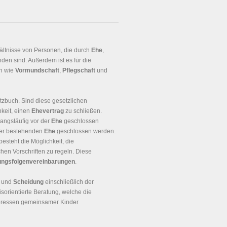
hältnisse von Personen, die durch
Ehe
,
den sind. Außerdem ist es für die
en wie
Vormundschaft
,
Pflegschaft
und
tzbuch. Sind diese gesetzlichen
keit, einen
Ehevertrag
zu schließen.
angsläufig vor der
Ehe
geschlossen
der bestehenden
Ehe
geschlossen werden.
besteht die Möglichkeit, die
en Vorschriften zu regeln. Diese
ungsfolgenvereinbarungen
.
und
Scheidung
einschließlich der
isorientierte Beratung, welche die
nteressen gemeinsamer Kinder