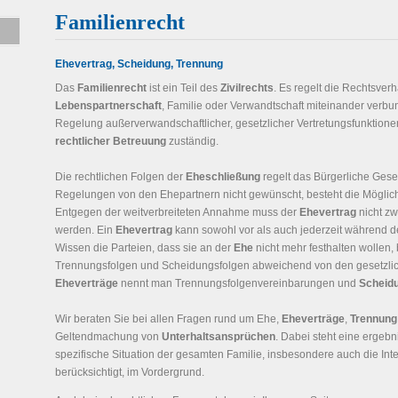
Familienrecht
Ehevertrag, Scheidung, Trennung
Das
Familienrecht
ist ein Teil des
Zivilrechts
. Es regelt die Rechtsver
Lebenspartnerschaft
, Familie oder Verwandtschaft miteinander verbun
Regelung außerverwandschaftlicher, gesetzlicher Vertretungsfunktion
rechtlicher Betreuung
zuständig.
Die rechtlichen Folgen der
Eheschließung
regelt das Bürgerliche Gese
Regelungen von den Ehepartnern nicht gewünscht, besteht die Möglich
Entgegen der weitverbreiteten Annahme muss der
Ehevertrag
nicht zw
werden. Ein
Ehevertrag
kann sowohl vor als auch jederzeit während 
Wissen die Parteien, dass sie an der
Ehe
nicht mehr festhalten wollen, 
Trennungsfolgen und Scheidungsfolgen abweichend von den gesetzlich
Eheverträge
nennt man Trennungsfolgenvereinbarungen und
Scheid
Wir beraten Sie bei allen Fragen rund um Ehe,
Eheverträge
,
Trennung
Geltendmachung von
Unterhaltsansprüchen
. Dabei steht eine ergebn
spezifische Situation der gesamten Familie, insbesondere auch die I
berücksichtigt, im Vordergrund.