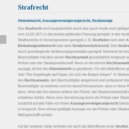
Strafrecht
Akteneinsicht, Aussageverweigerungsrecht, Strafanzeige
Das
Strafrecht
wird hauptsächlich durch das (auch heute noch gültige
vom 15.05.1871 in der jeweils geltenden Fassung geregelt. In der heuti
Strafbereiche in Sondergesetzen geregelt, z. B.
Straftaten
nach dem
A
Betäubungsmittelrecht
oder dem
Straßenverkehrsrecht
. Das
Strafr
durch grundlegende Verfassungsgrundsätze geregelt. Niemand ist verpfli
Beschuldigter hat über seinen
Rechtsanwalt
grundsätzlich Anspruch au
Polizei oder der Staatsanwaltschaft. Bevor er mit seinem
Rechtsanwalt
aussagt, ist ihm die
Akteneinsicht
zu gewähren. Für den Betroffenen gil
Satz "Der Angeklagte darf lügen, bis sich die Balgen biegen". In Strafve
des
Rechtsanwalts
, den Beschuldigten eingehend und umfassend übe
Beschuldigter zu belehren und ihn darauf hinzuweisen, dass er diese
kann, ohne das ihm daraus seitens der Polizei, der Staatsanwaltschaft 
entstehen dürfen. Wenn eine Vernehmung durch die Polizei oder Staat
zunächst auf alle Fälle von Ihrem
Aussageverweigerungsrecht
Gebrau
in Anspruch. Eine einmal getätigte Aussage vor der Polizei oder Staat
Welt geschafft werden.
Auf der anderen Seite vertreten wir auch die Betroffenen einer
Straftat