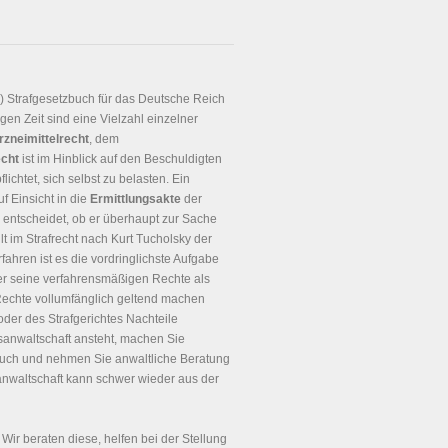
!) Strafgesetzbuch für das Deutsche Reich
gen Zeit sind eine Vielzahl einzelner
rzneimittelrecht
, dem
echt
ist im Hinblick auf den Beschuldigten
chtet, sich selbst zu belasten. Ein
f Einsicht in die
Ermittlungsakte
der
entscheidet, ob er überhaupt zur Sache
t im Strafrecht nach Kurt Tucholsky der
rfahren ist es die vordringlichste Aufgabe
r seine verfahrensmäßigen Rechte als
 Rechte vollumfänglich geltend machen
oder des Strafgerichtes Nachteile
sanwaltschaft ansteht, machen Sie
ch und nehmen Sie anwaltliche Beratung
sanwaltschaft kann schwer wieder aus der
. Wir beraten diese, helfen bei der Stellung