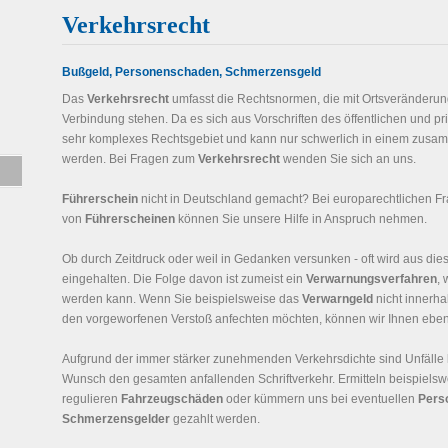
Verkehrsrecht
Bußgeld, Personenschaden, Schmerzensgeld
Das
Verkehrsrecht
umfasst die Rechtsnormen, die mit Ortsveränderu
Verbindung stehen. Da es sich aus Vorschriften des öffentlichen und pr
sehr komplexes Rechtsgebiet und kann nur schwerlich in einem zus
werden. Bei Fragen zum
Verkehrsrecht
wenden Sie sich an uns.
Führerschein
nicht in Deutschland gemacht? Bei europarechtlichen 
von
Führerscheinen
können Sie unsere Hilfe in Anspruch nehmen.
Ob durch Zeitdruck oder weil in Gedanken versunken - oft wird aus die
eingehalten. Die Folge davon ist zumeist ein
Verwarnungsverfahren
,
werden kann. Wenn Sie beispielsweise das
Verwarngeld
nicht innerha
den vorgeworfenen Verstoß anfechten möchten, können wir Ihnen ebenf
Aufgrund der immer stärker zunehmenden Verkehrsdichte sind Unfälle 
Wunsch den gesamten anfallenden Schriftverkehr. Ermitteln beispiels
regulieren
Fahrzeugschäden
oder kümmern uns bei eventuellen
Pers
Schmerzensgelder
gezahlt werden.