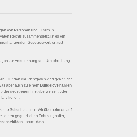
ngen von Personen und Gütern in
ivaten Rechts zusammensetzt, ist es ein
ammenhängenden Gesetzeswerk erfasst
Fragen zur Anerkennung und Umschreibung
sen Gründen die Richtgeschwindigkeit nicht
 was aber auch zu einem
Bußgeldverfahren
lb der gegebenen Frist überweisen, oder
alls helfen.
keine Seltenheit mehr. Wir übernehmen auf
weise den gegnerischen Fahrzeughalter,
onenschäden
darum, dass