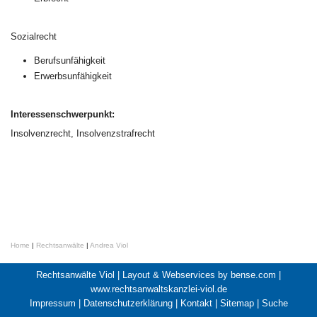
Sozialrecht
Berufsunfähigkeit
Erwerbsunfähigkeit
Interessenschwerpunkt:
Insolvenzrecht, Insolvenzstrafrecht
Home
|
Rechtsanwälte
|
Andrea Viol
Rechtsanwälte Viol |
Layout & Webservices by bense.com
|
www.rechtsanwaltskanzlei-viol.de
Impressum
|
Datenschutzerklärung
|
Kontakt
|
Sitemap
|
Suche