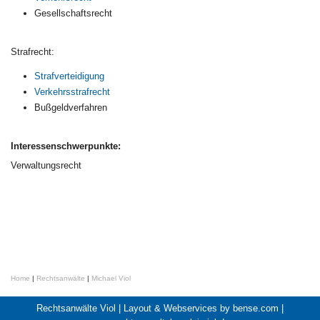
Gesellschaftsrecht
Strafrecht:
Strafverteidigung
Verkehrsstrafrecht
Bußgeldverfahren
Interessenschwerpunkte:
Verwaltungsrecht
Home
|
Rechtsanwälte
|
Michael Viol
Rechtsanwälte Viol |
Layout & Webservices by bense.com
|