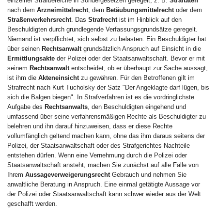
einzelner Strafbereiche in Sondergesetzen geregelt, z. B.
Straftaten
nach dem
Arzneimittelrecht
, dem
Betäubungsmittelrecht
oder dem
Straßenverkehrsrecht
. Das
Strafrecht
ist im Hinblick auf den
Beschuldigten durch grundlegende Verfassungsgrundsätze geregelt.
Niemand ist verpflichtet, sich selbst zu belasten. Ein Beschuldigter hat
über seinen
Rechtsanwalt
grundsätzlich Anspruch auf Einsicht in die
Ermittlungsakte
der Polizei oder der Staatsanwaltschaft. Bevor er mit
seinem
Rechtsanwalt
entscheidet, ob er überhaupt zur Sache aussagt,
ist ihm die
Akteneinsicht
zu gewähren. Für den Betroffenen gilt im
Strafrecht nach Kurt Tucholsky der Satz "Der Angeklagte darf lügen, bis
sich die Balgen biegen". In Strafverfahren ist es die vordringlichste
Aufgabe des
Rechtsanwalts
, den Beschuldigten eingehend und
umfassend über seine verfahrensmäßigen Rechte als Beschuldigter zu
belehren und ihn darauf hinzuweisen, dass er diese Rechte
vollumfänglich geltend machen kann, ohne das ihm daraus seitens der
Polizei, der Staatsanwaltschaft oder des Strafgerichtes Nachteile
entstehen dürfen. Wenn eine Vernehmung durch die Polizei oder
Staatsanwaltschaft ansteht, machen Sie zunächst auf alle Fälle von
Ihrem
Aussageverweigerungsrecht
Gebrauch und nehmen Sie
anwaltliche Beratung in Anspruch. Eine einmal getätigte Aussage vor
der Polizei oder Staatsanwaltschaft kann schwer wieder aus der Welt
geschafft werden.