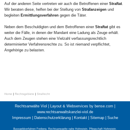
Auf der anderen Seite vertreten wir auch die Betroffenen einer
Straftat
.
Wir beraten diese, helfen bei der Stellung von
Strafanzeigen
und
begleiten
Ermittlungsverfahren
gegen die Täter.
Neben dem Beschuldigten und dem Betroffenen einer
Straftat
gibt es
weiter die Fälle, in denen der Mandant eine Ladung als Zeuge erhält.
Auch dem Zeugen stehen eine Vielzahl verfassungsrechtlich
determinierter Verfahrensrechte zu. So ist niemand verpflichtet,
Angehörige zu belasten.
Home
|
Rechtsgebiete
|
Strafrecht
Rechtsanwälte Viol |
Layout & Webservices by bense.com
|
www.rechtsanwaltskanzlei-viol.de
Impressum
|
Datenschutzerklärung
|
Kontakt
|
Sitemap
|
Suche
Bussgeldverfahren Freiberg
,
Rechtsanwaelte nahe Hohnstein
,
Pflegschaft Hohnstein
,