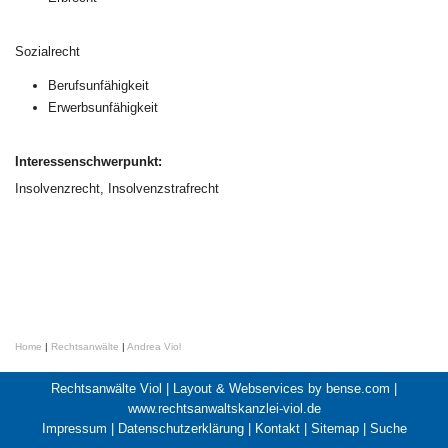
Sozialrecht
Berufsunfähigkeit
Erwerbsunfähigkeit
Interessenschwerpunkt:
Insolvenzrecht, Insolvenzstrafrecht
Home
|
Rechtsanwälte
|
Andrea Viol
Rechtsanwälte Viol |
Layout & Webservices by bense.com
|
www.rechtsanwaltskanzlei-viol.de
Impressum
|
Datenschutzerklärung
|
Kontakt
|
Sitemap
|
Suche